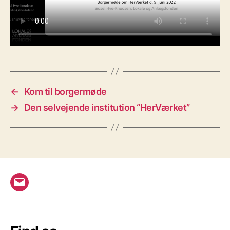
←
Kom til borgermøde
→
Den selvejende institution “HerVærket”
E-
mail