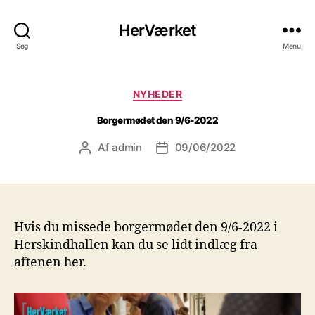
HerVærket
Søg
Menu
Kategorier
NYHEDER
Borgermødet den 9/6-2022
Af
admin
09/06/2022
Indlægsforfatter
Indlægsdato
Hvis du missede borgermødet den 9/6-2022 i
Herskindhallen kan du se lidt indlæg fra
aftenen her.