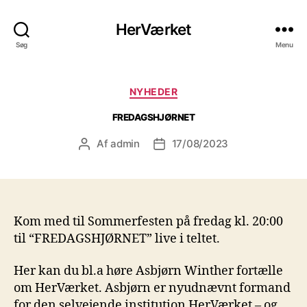
HerVærket
Søg
Menu
Kategorier
NYHEDER
FREDAGSHJØRNET
Af
admin
17/08/2023
Indlægsforfatter
Indlægsdato
Kom med til Sommerfesten på fredag kl. 20:00
til “FREDAGSHJØRNET” live i teltet.
Her kan du bl.a høre Asbjørn Winther fortælle
om HerVærket. Asbjørn er nyudnævnt formand
for den selvejende institution HerVærket – og